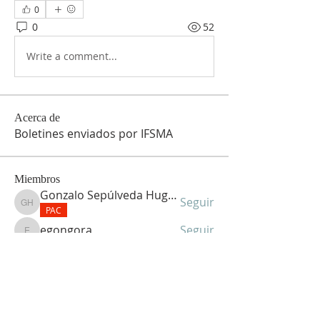
0
0
52
Write a comment...
Acerca de
Boletines enviados por IFSMA
Miembros
Gonzalo Sepúlveda Hughes
Seguir
Gonzalo Sepúlveda Hughes
PAC
egongora
Seguir
egongora
Víctor Alarcón
Seguir
Víctor Alarcón
PAC
Luis Fernando Aguirre Gonzalez
Seguir
Luis Fernando Aguirre Gonzalez
Jorge Lagos
Seguir
Jorge Lagos