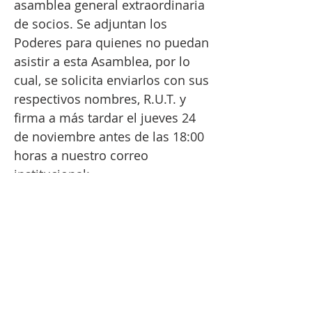
asamblea general extraordinaria
de socios. Se adjuntan los
Poderes para quienes no puedan
asistir a esta Asamblea, por lo
cual, se solicita enviarlos con sus
respectivos nombres, R.U.T. y
firma a más tardar el jueves 24
de noviembre antes de las 18:00
horas a nuestro correo
institucional:
secretaria@capitanesnautilus.cl
y C.c. al e-mail de nuestra
asesora legal:
ingridbadeb@yahoo.es
Atentamente, DIRECTORIO
NAUTILUS