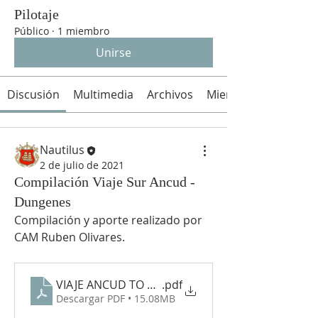
Pilotaje
Público
·
1 miembro
Unirse
Discusión
Multimedia
Archivos
Miembros
Nautilus
2 de julio de 2021
Compilación Viaje Sur Ancud -
Dungenes
Compilación y aporte realizado por 
CAM Ruben Olivares. 
VIAJE ANCUD TO DUNGENES SOTHBOUND
.pdf
Descargar PDF • 15.08MB