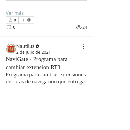
Ver más
0
0
24
Nautilus
2 de julio de 2021
NaviGate - Programa para
cambiar extension RT3
Programa para cambiar extensiones 
Acerca de
de rutas de navegación que entrega 
Comparte temas y/o experiencias
WPP. Convierte la extension .rt3 a 
relativas al Pilotaje
cualquier ECDIS.
Miembros
NaviGate_Setup_1-2-2-1.exe
.zip
Nautilus
Seguir
Descargar ZIP • 165.27MB
Ver todos los miembros (1)