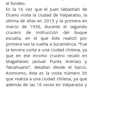
el fondeo.
Es la 16 vez que el Juan Sebastián de
Elcano visita la ciudad de Valparaíso, la
última de ellas en 2015 y la primera en
marzo de 1930, durante el segundo
crucero de instrucción del buque
escuela, en el que éste realizó por
primera vez la vuelta a Suramérica. “Fue
la tercera visita a una ciudad chilena, ya
que en ese mismo crucero recaló en
Magallanes (actual Punta Arenas) y
Talcahuano”, detallan desde el barco.
Asimismo, ésta es la visita número 30
que realiza a una ciudad chilena, ya que
además de las 16 veces en Valparaíso y
la ocasión de Talcahuano, ha recalado
otras 13 en Punta Arenas. De este
modo, Chile es el tercer país más
visitado por el buque escuela de la
Armada Española tras Brasil (58
ocasiones) y Argentina (31 ocasiones) y
el sexto del mundo, tras Estados Unidos